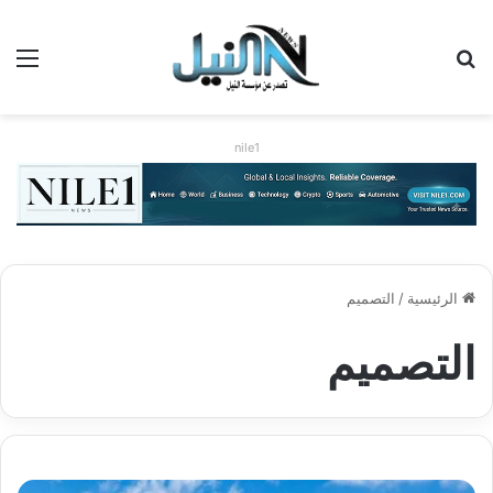
بحث عن
الق
nile1
الرئيسية
/
التصميم
التصميم