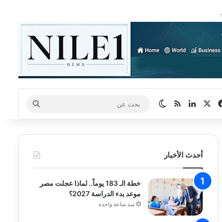
‫X
فيسبوك
لينكدإن
ملخص الموقع RSS
الوضع المظلم
بحث
عن
أحدث الأخبار
خطة الـ 183 يوماً.. لماذا عجلت مصر
موعد بدء الدراسة 2027؟
منذ ساعة واحدة