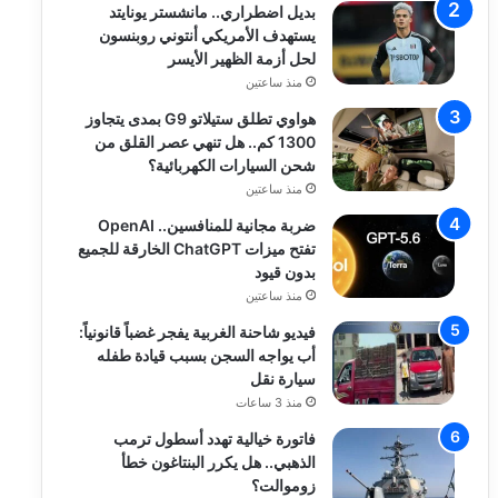
بديل اضطراري.. مانشستر يونايتد
يستهدف الأمريكي أنتوني روبنسون
لحل أزمة الظهير الأيسر
منذ ساعتين
هواوي تطلق ستيلاتو G9 بمدى يتجاوز
1300 كم.. هل تنهي عصر القلق من
شحن السيارات الكهربائية؟
منذ ساعتين
ضربة مجانية للمنافسين.. OpenAI
تفتح ميزات ChatGPT الخارقة للجميع
بدون قيود
منذ ساعتين
فيديو شاحنة الغربية يفجر غضباً قانونياً:
أب يواجه السجن بسبب قيادة طفله
سيارة نقل
منذ 3 ساعات
فاتورة خيالية تهدد أسطول ترمب
الذهبي.. هل يكرر البنتاغون خطأ
زوموالت؟