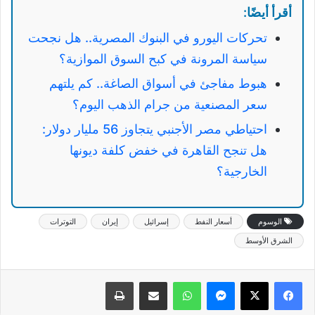
أقرأ أيضًا:
تحركات اليورو في البنوك المصرية.. هل نجحت
سياسة المرونة في كبح السوق الموازية؟
هبوط مفاجئ في أسواق الصاغة.. كم يلتهم
سعر المصنعية من جرام الذهب اليوم؟
احتياطي مصر الأجنبي يتجاوز 56 مليار دولار:
هل تنجح القاهرة في خفض كلفة ديونها
الخارجية؟
الوسوم
أسعار النفط
إسرائيل
إيران
التوترات
الشرق الأوسط
ماسنجر
واتساب
مشاركة عبر البريد
طباعة