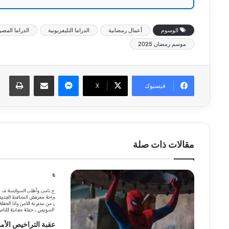
الوسوم
أعمال رمضانية
الدراما التليفزيونية
الدراما المصر
موسم رمضان 2025
ماسنجر
مشاركة عبر البريد
طبا
فيسبوك
‫X
مقالات ذات صلة
عقبة التراخيص الأم