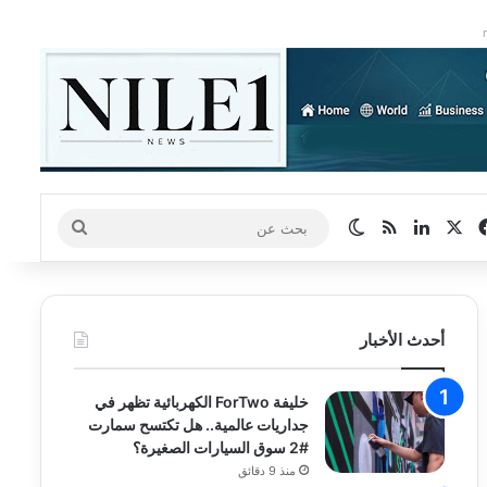
‫X
فيسبوك
لينكدإن
ملخص الموقع RSS
الوضع المظلم
بحث
عن
أحدث الأخبار
خليفة ForTwo الكهربائية تظهر في
جداريات عالمية.. هل تكتسح سمارت
#2 سوق السيارات الصغيرة؟
منذ 9 دقائق