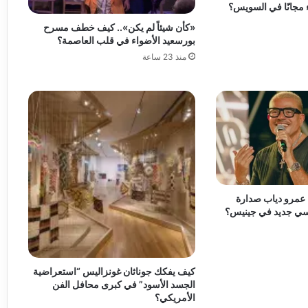
 مجانًا في السويس؟
«كأن شيئاً لم يكن».. كيف خطف مسرح
بورسعيد الأضواء في قلب العاصمة؟
منذ 23 ساعة
ل عمرو دياب صدارة
ياسي جديد في جينيس؟
كيف يفكك جوناثان غونزاليس “استعراضية
الجسد الأسود” في كبرى محافل الفن
الأمريكي؟