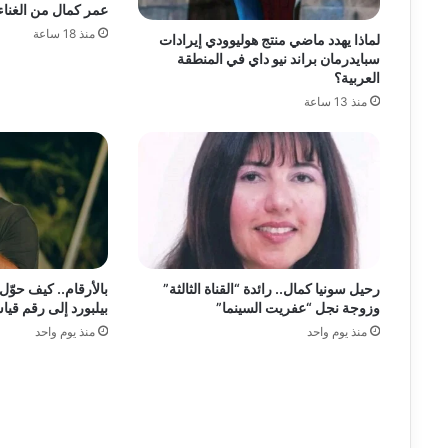
عمر كمال من الغناء
منذ 18 ساعة
لماذا يهدد ماضي منتج هوليوودي إيرادات
سبايدرمان براند نيو داي في المنطقة
العربية؟
منذ 13 ساعة
رحيل سونيا كمال.. رائدة “القناة الثالثة”
بالأرقام.. كيف حوّ
وزوجة نجل “عفريت السينما”
بيلبورد إلى رقم ق
منذ يوم واحد
منذ يوم واحد