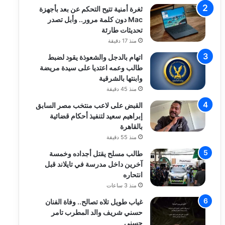
ثغرة أمنية تتيح التحكم عن بعد بأجهزة
Mac دون كلمة مرور.. وأبل تصدر
تحديثات طارئة
منذ 17 دقيقة
اتهام بالدجل والشعوذة يقود لضبط
طالب وعمه اعتديا على سيدة مريضة
وابنتها بالشرقية
منذ 45 دقيقة
القبض على لاعب منتخب مصر السابق
إبراهيم سعيد لتنفيذ أحكام قضائية
بالقاهرة
منذ 55 دقيقة
طالب مسلح يقتل أجداده وخمسة
آخرين داخل مدرسة في تايلاند قبل
انتحاره
منذ 3 ساعات
غياب طويل تلاه تصالح.. وفاة الفنان
حسني شريف والد المطرب تامر
حسني