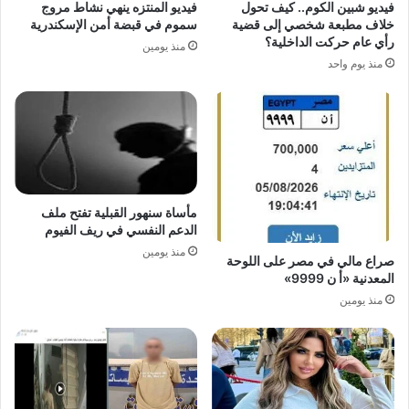
فيديو شبين الكوم.. كيف تحول
فيديو المنتزه ينهي نشاط مروج
خلاف مطبعة شخصي إلى قضية
سموم في قبضة أمن الإسكندرية
رأي عام حركت الداخلية؟
منذ يومين
منذ يوم واحد
مأساة سنهور القبلية تفتح ملف
الدعم النفسي في ريف الفيوم
منذ يومين
صراع مالي في مصر على اللوحة
المعدنية «أ ن 9999»
منذ يومين