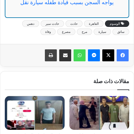
يواجه السجن بسبب قيادة طفله سيارة نقل
الوسوم
القاهرة
حادث
حادث سير
دهس
سائق
سيارة
مرج
مصرع
وفاة
ماسنجر
واتساب
مشاركة عبر البريد
طباعة
مقالات ذات صلة