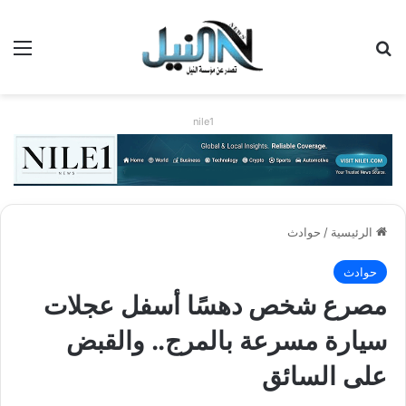
بحث عن
الق
nile1
الرئيسية
/
حوادث
حوادث
مصرع شخص دهسًا أسفل عجلات
سيارة مسرعة بالمرج.. والقبض
على السائق