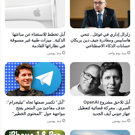
زلزال إداري في غوغل.. تنحي
آبل تخطط للاستغناء عن ساعتها
هاسابيس ومغادرة جيف دين يربكان
الذكية.. ميزات طبية غير مسبوقة
حسابات الذكاء الاصطناعي
في نظاراتها القادمة
منذ يوم واحد
منذ يومين
آبل تلاحق مشروع OpenAI
“آبل” تكسر صمتها تجاه “تيليجرام”:
السري.. معركة قضائية لتعطيل
حذف مفاجئ من المتجر يفتح
جهاز جوني آيف الجديد
مواجهة حول “المحتوى الخطير”
منذ يومين
منذ يومين