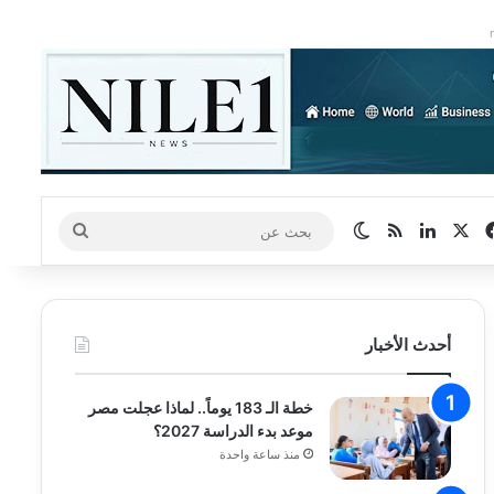
‫X
فيسبوك
لينكدإن
ملخص الموقع RSS
الوضع المظلم
بحث
عن
أحدث الأخبار
خطة الـ 183 يوماً.. لماذا عجلت مصر
موعد بدء الدراسة 2027؟
منذ ساعة واحدة