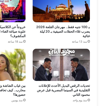
بـ 100 جنيه فقط.. مهرجان القلعة 2026
خروجاً عن الكلاسيك
يضرب غلاء الحفلات الصيفية بـ 20 ليلة
علوبة صياغة الغناء 
غنائية
المكشوف؟
منذ 13 ساعة
منذ 18 ساعة
تحديات الرقص البديل الأحدث للإعلانات
بين غياب الشاشة و
التقليدية في السينما المصرية قبل عرض
محارب.. كيف تحافظ 
محمود التاني
حضورها؟
منذ يوم واحد
منذ يومين