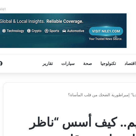
nile1
اقتصاد
تكنولوجيا
صحة
سيارات
تقارير
يا” إمبراطورية الضحك من قلب المأساة؟
يم.. كيف أسس “ناظر