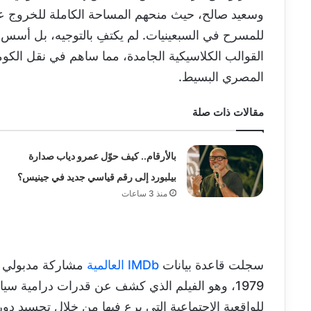
وسعيد صالح، حيث منحهم المساحة الكاملة للخروج ع
للمسرح في السبعينيات. لم يكتفِ بالتوجيه، بل أسس 
القوالب الكلاسيكية الجامدة، مما ساهم في نقل الكوم
المصري البسيط.
مقالات ذات صلة
بالأرقام.. كيف حوّل عمرو دياب صدارة
بيلبورد إلى رقم قياسي جديد في جينيس؟
منذ 3 ساعات
سجلت قاعدة بيانات
IMDb العالمية
مشاركة مدبولي في
1979، وهو الفيلم الذي كشف عن قدرات درامية سياس
للواقعية الاجتماعية التي برع فيها من خلال تجسيد دو