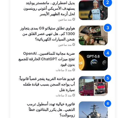
بديل اضطراري.. مانشستر يونايتد
يستهدف الأمريكي أنتوني روبنسون
لحل أزمة الظهير الأيسر
منذ ساعتين
هواوي تطلق ستيلاتو G9 بمدى يتجاوز
1300 كم.. هل تنهي عصر القلق من
شحن السيارات الكهربائية؟
منذ ساعتين
ضربة مجانية للمنافسين.. OpenAI
تفتح ميزات ChatGPT الخارقة للجميع
بدون قيود
منذ 3 ساعات
فيديو شاحنة الغربية يفجر غضباً قانونياً:
أب يواجه السجن بسبب قيادة طفله
سيارة نقل
منذ 3 ساعات
فاتورة خيالية تهدد أسطول ترمب
الذهبي.. هل يكرر البنتاغون خطأ
زوموالت؟