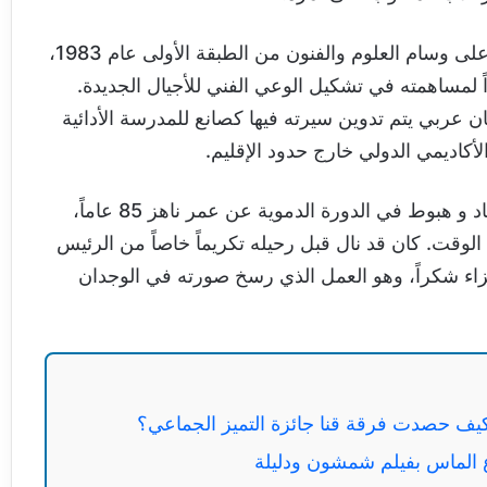
تذكر تقارير وزارة الثقافة المصرية أن مدبولي حصل على وسام العلوم والفنون من الطبقة الأولى عام 1983،
ائزة الدولة التقديرية في عام 1984، تقديراً لمساهمته في تشكيل الوعي الفني للأجيال الجديدة.
ن عربي يتم تدوين سيرته فيها كصانع للمدرسة الأدائية
أكاديمي الدولي خارج حدود الإقليم.
توفي مدبولي في 9 يوليو 2006 نتيجة التهاب رئوي حاد و هبوط في الدورة الدموية عن عمر ناهز 85 عاماً،
الوقت. كان قد نال قبل رحيله تكريماً خاصاً من الرئيس
اء شكراً، وهو العمل الذي رسخ صورته في الوجدان
يف حصدت فرقة قنا جائزة التميز الجماعي؟
الماس بفيلم شمشون ودليلة