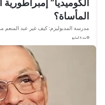
الكوميديا” إمبراطورية
المأساة؟
مدرسة المدبوليزم: كيف غير عبد المنعم مدب
منذ 4 أسابيع