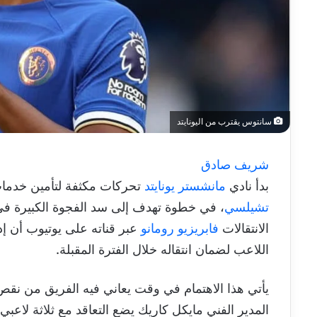
سانتوس يقترب من اليونايتد
شريف صادق
بدأ نادي
مانشستر يونايتد
تحركات مكثفة لتأمين خدما
تشيلسي
، في خطوة تهدف إلى سد الفجوة الكبيرة
الانتقالات
فابريزيو رومانو
عبر قناته على يوتيوب أن إ
اللاعب لضمان انتقاله خلال الفترة المقبلة.
يأتي هذا الاهتمام في وقت يعاني فيه الفريق من نقص
المدير الفني مايكل كاريك يضع التعاقد مع ثلاثة لاع