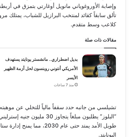
وإصابة الأوروغوياني مانويل أوغارتي بتمزق في أربط
تألق سابقاً كقائد لمنتخب البرازيل للشباب، يمتلك مر
كلاعب وسط متقدم.
مقالات ذات صلة
بديل اضطراري.. مانشستر يونايتد يستهدف
الأمريكي أنتوني روبنسون لحل أزمة الظهير
الأيسر
منذ 7 ساعات
تشيلسي من جانبه حدد سقفاً مالياً للتخلي عن موهبته
“البلوز” يطلبون مبلغاً يتجاوز 
طويل الأمد يمتد حتى عام 030
اليونايتد.