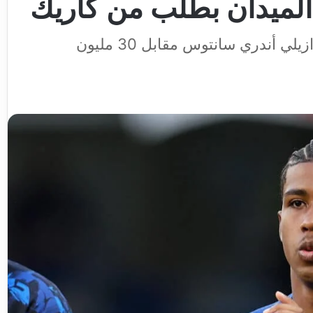
 الميدان بطلب من كاريك
تحركات في أولد ترافورد لحسم صفقة البرازيلي أندري سانتوس مقابل 30 مليون