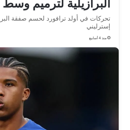
البرازيلية لترميم وسط
إسترليني
منذ 4 أسابيع