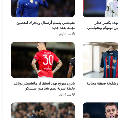
6 مليوناً تهدد بكسر حظر
تشيلسي يصدم أرسنال ويتحرك لتحصين
 بين توتنهام وتشيلسي
نجمه بعقد جديد
منذ 3 أيام
برشلونة صفقة مجانية
بايرن ميونخ يهدد استقرار مانشستر يونايتد
بخطة سرية لضم بنجامين سيسكو
منذ 4 أيام