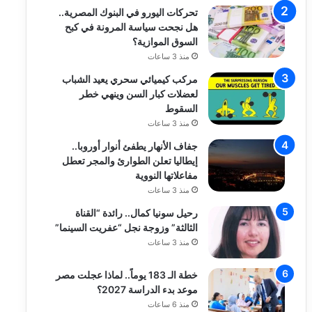
تحركات اليورو في البنوك المصرية..
هل نجحت سياسة المرونة في كبح
السوق الموازية؟
منذ 3 ساعات
مركب كيميائي سحري يعيد الشباب
لعضلات كبار السن وينهي خطر
السقوط
منذ 3 ساعات
جفاف الأنهار يطفئ أنوار أوروبا..
إيطاليا تعلن الطوارئ والمجر تعطل
مفاعلاتها النووية
منذ 3 ساعات
رحيل سونيا كمال.. رائدة “القناة
الثالثة” وزوجة نجل “عفريت السينما”
منذ 3 ساعات
خطة الـ 183 يوماً.. لماذا عجلت مصر
موعد بدء الدراسة 2027؟
منذ 6 ساعات