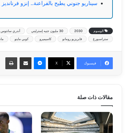
سيناريو جنوني يطيح بالفراعنة.. إنزو فرنانديز
الوسوم
2030
30 مليون جنيه إسترليني
أندري سانتوس
ستراسبورغ
فابريزيو رومانو
كاسيميرو
كوبي ماينو
مان
ماسنجر
مشاركة عبر البريد
طبا
فيسبوك
‫X
مقالات ذات صلة