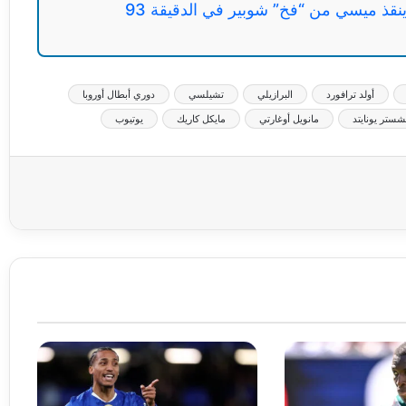
 ينقذ ميسي من “فخ” شوبير في الدقيقة 93
أولد ترافورد
البرازيلي
تشيلسي
دوري أبطال أوروبا
شستر يونايتد
مانويل أوغارتي
مايكل كاريك
يوتيوب
عة