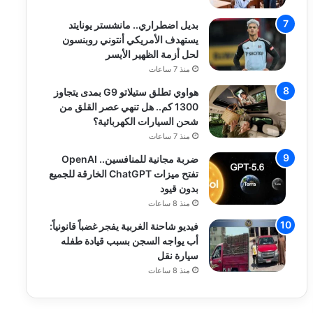
بديل اضطراري.. مانشستر يونايتد
يستهدف الأمريكي أنتوني روبنسون
لحل أزمة الظهير الأيسر
منذ 7 ساعات
هواوي تطلق ستيلاتو G9 بمدى يتجاوز
1300 كم.. هل تنهي عصر القلق من
شحن السيارات الكهربائية؟
منذ 7 ساعات
ضربة مجانية للمنافسين.. OpenAI
تفتح ميزات ChatGPT الخارقة للجميع
بدون قيود
منذ 8 ساعات
فيديو شاحنة الغربية يفجر غضباً قانونياً:
أب يواجه السجن بسبب قيادة طفله
سيارة نقل
منذ 8 ساعات