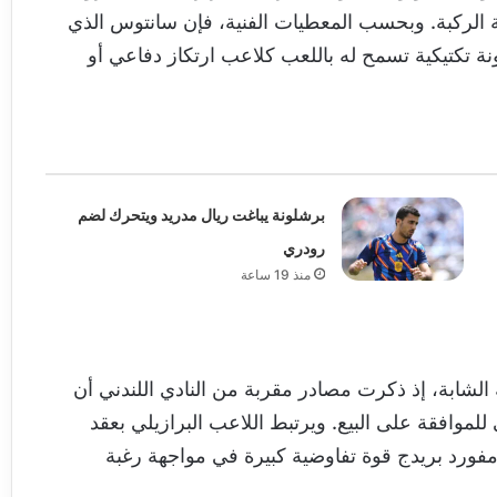
ة الركبة. وبحسب المعطيات الفنية، فإن سانتوس الذي
ونة تكتيكية تسمح له باللعب كلاعب ارتكاز دفاعي أو
برشلونة يباغت ريال مدريد ويتحرك لضم
رودري
منذ 19 ساعة
 الشابة، إذ ذكرت مصادر مقربة من النادي اللندني أن
30 مليون جنيه إسترليني للموافقة على البيع. ويرتبط اللاعب البرازيلي بعقد
2، مما يمنح إدارة ستامفورد بريدج قوة تفاوضية كبيرة في مواجهة رغبة