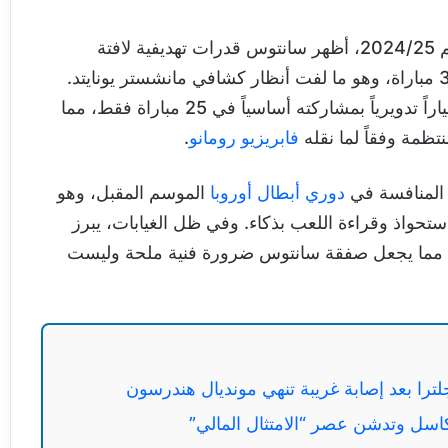
خلال تجربته مع نادي ستراسبورغ الفرنسي في موسم 2024/25، أظهر سانتوس قدرات تهديفية لافتة
بتسجيله 11 هدفاً وصناعة 4 تمريرات حاسمة خلال 34 مباراة، وهو ما لفت أنظار كشافي مانشستر يونايتد.
ورغم عودته لتشيلسي الموسم الماضي، إلا أنه ظل خياراً تدويرياً بمشاركته أساسياً في 25 مباراة فقط، مما
تظمة وفقاً لما نقله
فابريزيو رومانو
.
 المنافسة في
دوري أبطال أوروبا
الموسم المقبل، وهو
تحواذ وقراءة اللعب بذكاء. وفي ظل الغيابات، يبرز
ريق، مما يجعل صفقة سانتوس ضرورة فنية ملحة وليست
را بعد إصابة غريبة تنهي مونديال هندرسون
كاسل وتدشن عصر “الامتثال المالي”