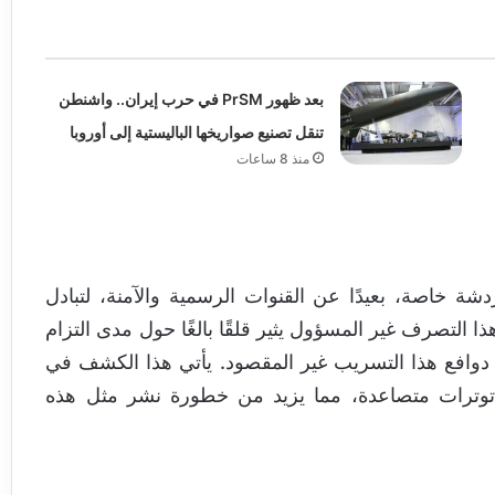
بعد ظهور PrSM في حرب إيران.. واشنطن
تنقل تصنيع صواريخها الباليستية إلى أوروبا
منذ 8 ساعات
ة خاصة، بعيدًا عن القنوات الرسمية والآمنة، لتبادل
لتصرف غير المسؤول يثير قلقًا بالغًا حول مدى التزام
ل دوافع هذا التسريب غير المقصود. يأتي هذا الكشف في
 توترات متصاعدة، مما يزيد من خطورة نشر مثل هذه