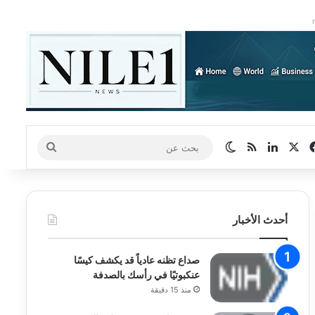
‫X
فيسبوك
لينكدإن
ملخص الموقع RSS
الوضع المظلم
بحث
عن
أحدث الأخبار
صداع تظنه عادياً قد يكشف كيسًا
عنكبوتيًا في رأسك بالصدفة
منذ 15 دقيقة