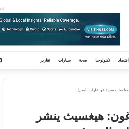
nile1
اقتصاد
تكنولوجيا
صحة
سيارات
تقارير
معلومات سرية عن غارات اليمن!
اغون: هيغسيث ينشر