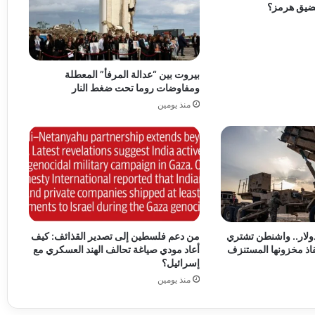
ضيق هرمز؟
بيروت بين “عدالة المرفأ” المعطلة
ومفاوضات روما تحت ضغط النار
منذ يومين
58 مليار دولار.. واشنطن تشتري
من دعم فلسطين إلى تصدير القذائف: كيف
قاذ مخزونها المستنزف
أعاد مودي صياغة تحالف الهند العسكري مع
إسرائيل؟
منذ يومين