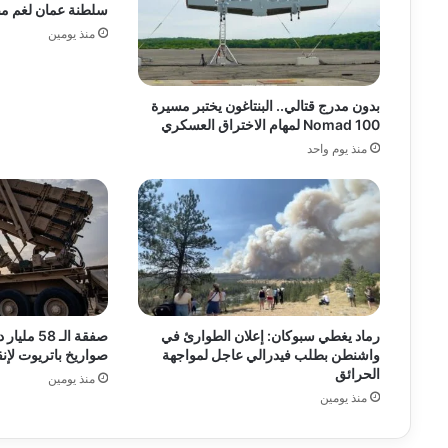
سلطنة عمان لغم م
منذ يومين
بدون مدرج قتالي.. البنتاغون يختبر مسيرة
Nomad 100 لمهام الاختراق العسكري
منذ يوم واحد
رماد يغطي سبوكان: إعلان الطوارئ في
صفقة الـ 
واشنطن بطلب فيدرالي عاجل لمواجهة
صواريخ باتريوت لإن
الحرائق
منذ يومين
منذ يومين