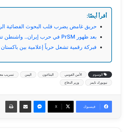
أقرأ أيضًا:
حريق غامض يضرب قلب البحوث الفضائية الر
بعد ظهور PrSM في حرب إيران.. واشنطن تنقل تصنيع صواريخها الباليستية إلى أوروبا
فبركة رقمية تشعل حرباً إعلامية بين باكستان
الوسوم
الأمن القومي
البنتاغون
اليمن
تسريب معل
نيويورك تايمز
وزير الدفاع
ماسنجر
مشاركة عبر البريد
طبا
فيسبوك
‫X