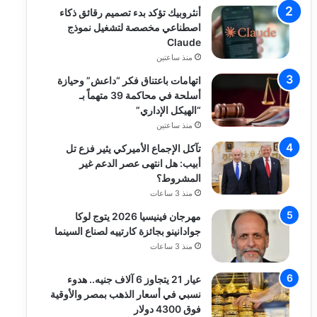
أنثروبيك تؤكد بدء تصميم رقائق ذكاء
اصطناعي مخصصة لتشغيل نموذج
Claude
منذ ساعتين
اتهامات باعتناق فكر “داعش” وحيازة
أسلحة في محاكمة 39 متهماً بـ
“الهيكل الإداري”
منذ ساعتين
تآكل الإجماع الأميركي يثير فزع تل
أبيب: هل انتهى عصر الدعم غير
المشروط؟
منذ 3 ساعات
مهرجان فينيسيا 2026 يتوج لوكا
جوادانينو بجائزة كارتييه لصناع السينما
منذ 3 ساعات
عيار 21 يتجاوز 6 آلاف جنيه.. هدوء
نسبي في أسعار الذهب بمصر والأوقية
فوق 4300 دولار