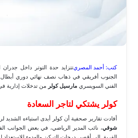
كتب: أحمد المصري
تتزايد حدة التوتر داخل جدران ا
الجنوب أفريقي في ذهاب نصف نهائي دوري أبطال 
الفني السويسري
مارسيل كولر
من تدخلات إدارية في 
كولر يشتكي لتاجر السعادة
أفادت تقارير صحفية أن كولر أبدى استياءه الشديد لرئ
شوقي
، نائب المدير الرياضي، في بعض الجوانب الف
الفريق إلى أقصى درجات التركيز والهدوء للاستعداد لل