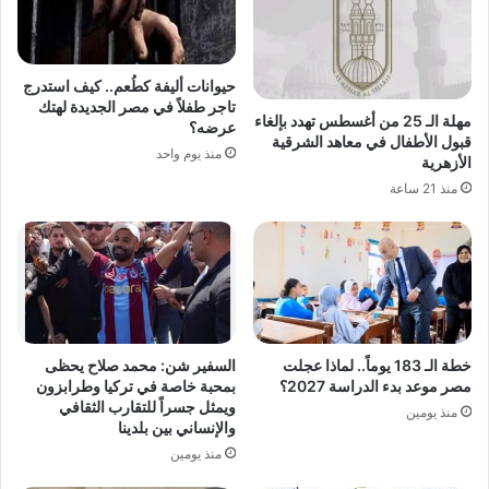
حيوانات أليفة كطُعم.. كيف استدرج
تاجر طفلاً في مصر الجديدة لهتك
مهلة الـ 25 من أغسطس تهدد بإلغاء
عرضه؟
قبول الأطفال في معاهد الشرقية
منذ يوم واحد
الأزهرية
منذ 21 ساعة
خطة الـ 183 يوماً.. لماذا عجلت
السفير شن: محمد صلاح يحظى
مصر موعد بدء الدراسة 2027؟
بمحبة خاصة في تركيا وطرابزون
ويمثل جسراً للتقارب الثقافي
منذ يومين
والإنساني بين بلدينا
منذ يومين