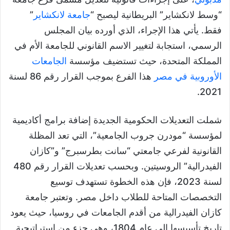
“وسط لانكشاير” البريطانية ليصبح “
جامعة لانكشاير
”
فقط. يأتي هذا الإجراء، الذي أورده بيان المجلس
الرسمي، استجابة لتغيير الاسم القانوني للجامعة الأم في
المملكة المتحدة، حيث تستضيف مؤسسة
الجامعات
الأوروبية في مصر
هذا الفرع بموجب القرار رقم 86 لسنة
2021.
شملت التعديلات الحكومية الجديدة إضافة برامج أكاديمية
لمؤسسة “مودرن جروب الجامعية”، التي تعد المظلة
القانونية لفرعي جامعتي “سانت بطرسبرج” و”كازان
الفيدرالية” الروسيتين. وبحسب تعديلات القرار رقم 480
لسنة 2023، فإن هذه الخطوة تستهدف توسيع
التخصصات المتاحة للطلاب داخل مصر. وتعتبر جامعة
كازان الفيدرالية من أقدم الجامعات في روسيا، حيث يعود
تاريخ تأسيسها إلى عام 1804، وهي جزء من استراتيجية