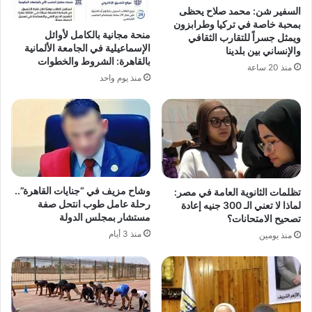
السفير شن: محمد صلاح يحظى
بمحبة خاصة في تركيا وطرابزون
منحة مجانية بالكامل لأوائل
ويمثل جسراً للتقارب الثقافي
الإسماعيلية في الجامعة الألمانية
والإنساني بين بلدينا
بالقاهرة: الشروط والخطوات
منذ 20 ساعة
منذ يوم واحد
وشاح مزيف في “جنايات القاهرة”..
تظلمات الثانوية العامة في مصر:
رحلة عامل طوب انتحل صفة
لماذا لا تعني الـ 300 جنيه إعادة
مستشار بمجلس الدولة
تصحيح الامتحانات؟
منذ 3 أيام
منذ يومين