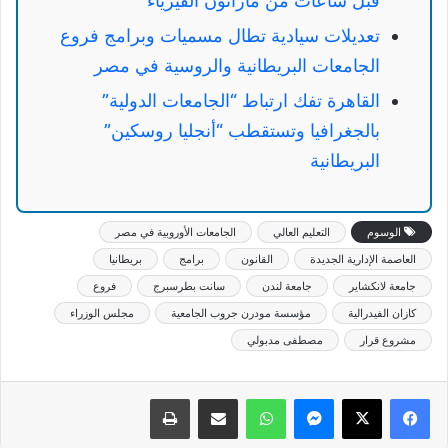
قبل ساعات من ماراثون الفيزياء
تعديلات سيادية تطال مسميات وبرامج فروع
الجامعات البريطانية والروسية في مصر
القاهرة تفك ارتباط “الجامعات الدولية”
بالجغرافيا وتستقطب “أنجليا روسكين”
البريطانية
الوسوم
التعليم العالي
الجامعات الأوروبية في مصر
العاصمة الإدارية الجديدة
القانون
برامج
بريطانيا
جامعة لانكشاير
جامعة لندن
سانت بطرسبرج
فروع
كازان الفيدرالية
مؤسسة مودرن جروب الجامعية
مجلس الوزراء
مشروع قرار
مصطفى مدبولي
ماسنجر
واتساب
مشاركة عبر البريد
طباعة