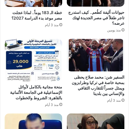
حيوانات أليفة كطُعم.. كيف استدرج
خطة الـ 183 يوماً.. لماذا عجلت
تاجر طفلاً في مصر الجديدة لهتك
مصر موعد بدء الدراسة 2027؟
عرضه؟
منذ 3 أيام
منذ يومين
السفير شن: محمد صلاح يحظى
بمحبة خاصة في تركيا وطرابزون
منحة مجانية بالكامل لأوائل
ويمثل جسراً للتقارب الثقافي
الإسماعيلية في الجامعة الألمانية
والإنساني بين بلدينا
بالقاهرة: الشروط والخطوات
منذ 3 أيام
منذ 3 أيام