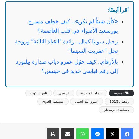
أقرأ أيضًا:
«كأن شيئاً لم يكن».. كيف خطف مسرح
بورسعيد الأضواء في قلب العاصمة؟
رحيل سونيا كمال.. رائدة “القناة الثالثة” وزوجة
نجل “عفريت السينما”
بالأرقام.. كيف حوّل عمرو دياب صدارة بيلبورد
إلى رقم قياسي جديد في جينيس؟
الوسوم
الدراما المصرية
الزهيري
تامر شلتوت
رمضان 2025
عمرو عبد الجليل
مسلسل الغاوى
مسلسلات رمضان
ماسنجر
واتساب
مشاركة عبر البريد
طباعة