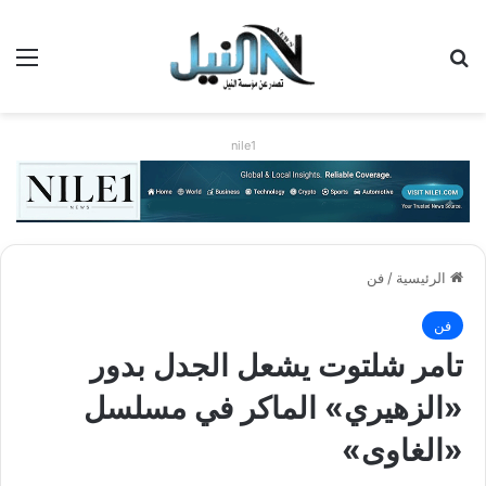
بحث عن
الق
nile1
الرئيسية
/
فن
فن
تامر شلتوت يشعل الجدل بدور
«الزهيري» الماكر في مسلسل
«الغاوى»