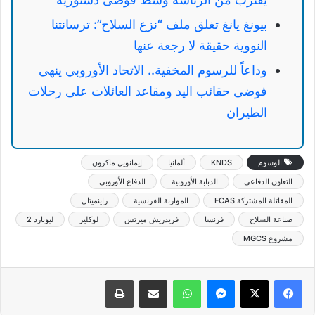
بيونغ يانغ تغلق ملف “نزع السلاح”: ترسانتنا
النووية حقيقة لا رجعة عنها
وداعاً للرسوم المخفية.. الاتحاد الأوروبي ينهي
فوضى حقائب اليد ومقاعد العائلات على رحلات
الطيران
الوسوم
KNDS
ألمانيا
إيمانويل ماكرون
التعاون الدفاعي
الدبابة الأوروبية
الدفاع الأوروبي
المقاتلة المشتركة FCAS
الموازنة الفرنسية
راينميتال
صناعة السلاح
فرنسا
فريدريش ميرتس
لوكلير
ليوبارد 2
مشروع MGCS
ماسنجر
واتساب
مشاركة عبر البريد
طباعة