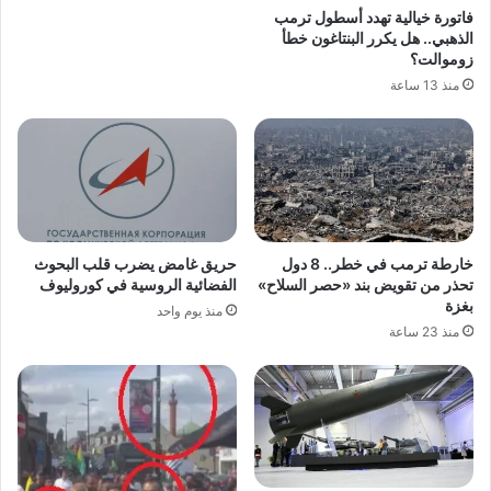
فاتورة خيالية تهدد أسطول ترمب
الذهبي.. هل يكرر البنتاغون خطأ
زوموالت؟
منذ 13 ساعة
خارطة ترمب في خطر.. 8 دول
حريق غامض يضرب قلب البحوث
تحذر من تقويض بند «حصر السلاح»
الفضائية الروسية في كوروليوف
بغزة
منذ يوم واحد
منذ 23 ساعة