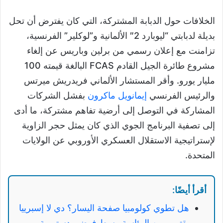
الخلافات حول الدبابة المشتركة، التي كان يفترض أن تحل
بديلة لدبابتي “ليوبارد 2″ الألمانية و”لوكلير” الفرنسية،
تزامنت مع إعلان رسمي من برلين وباريس عن إلغاء
مشروع طائرة الجيل القادم FCAS البالغة قيمته 100
مليار يورو. وأقر المستشار الألماني فريدريش ميرتس
والرئيس الفرنسي
إيمانويل ماكرون
بفشل الشركات
المشاركة في التوصل إلى أرضية تفاهم مشتركة، ما أدى
إلى تصفية البرنامج الجوي الذي كان يمثل حجر الزاوية
لإستراتيجية الاستقلال العسكري الأوروبي عن الولايات
المتحدة.
أقرأ أيضًا:
هل تطوي كولومبيا صفحة اليسار؟ دي لا إسبرييا
يقترب من الرئاسة وسط فوضى دستورية