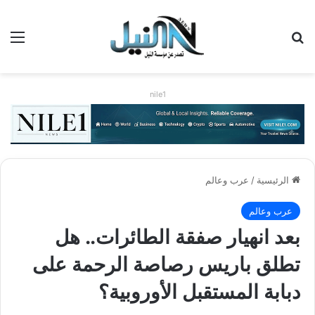
بحث عن
الق
nile1
الرئيسية
/
عرب وعالم
عرب وعالم
بعد انهيار صفقة الطائرات.. هل
تطلق باريس رصاصة الرحمة على
دبابة المستقبل الأوروبية؟