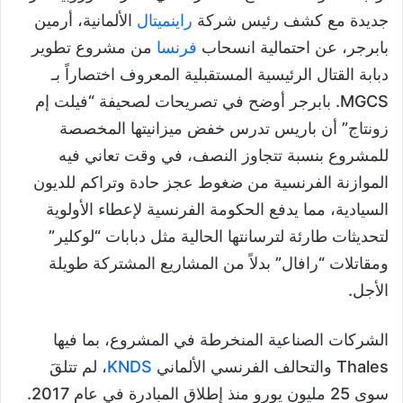
جديدة مع كشف رئيس شركة
راينميتال
الألمانية، أرمين
بابرجر، عن احتمالية انسحاب
فرنسا
من مشروع تطوير
دبابة القتال الرئيسية المستقبلية المعروف اختصاراً بـ
MGCS. بابرجر أوضح في تصريحات لصحيفة “فيلت إم
زونتاج” أن باريس تدرس خفض ميزانيتها المخصصة
للمشروع بنسبة تتجاوز النصف، في وقت تعاني فيه
الموازنة الفرنسية من ضغوط عجز حادة وتراكم للديون
السيادية، مما يدفع الحكومة الفرنسية لإعطاء الأولوية
لتحديثات طارئة لترسانتها الحالية مثل دبابات “لوكلير”
ومقاتلات “رافال” بدلاً من المشاريع المشتركة طويلة
الأجل.
الشركات الصناعية المنخرطة في المشروع، بما فيها
Thales والتحالف الفرنسي الألماني
KNDS
، لم تتلقَ
سوى 25 مليون يورو منذ إطلاق المبادرة في عام 2017.