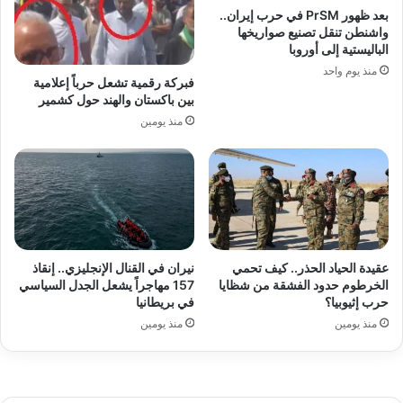
بعد ظهور PrSM في حرب إيران..
واشنطن تنقل تصنيع صواريخها
الباليستية إلى أوروبا
منذ يوم واحد
فبركة رقمية تشعل حرباً إعلامية
بين باكستان والهند حول كشمير
منذ يومين
عقيدة الحياد الحذر.. كيف تحمي
نيران في القنال الإنجليزي.. إنقاذ
الخرطوم حدود الفشقة من شظايا
157 مهاجراً يشعل الجدل السياسي
حرب إثيوبيا؟
في بريطانيا
منذ يومين
منذ يومين