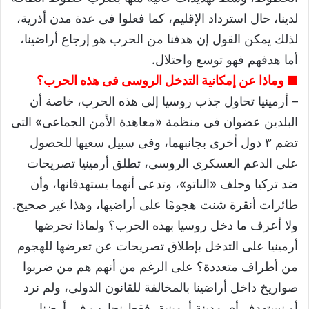
لدينا، حال استرداد الإقليم، كما فعلوا فى عدة مدن أذرية،
لذلك يمكن القول إن هدفنا من الحرب هو إرجاع أراضينا،
أما هدفهم فهو توسع واحتلال.
■ وماذا عن إمكانية التدخل الروسى فى هذه الحرب؟
– أرمينيا تحاول جذب روسيا إلى هذه الحرب، خاصة أن
البلدين عضوان فى منظمة «معاهدة الأمن الجماعى» التى
تضم ٣ دول أخرى بجانبهما، وفى سبيل سعيها للحصول
على الدعم العسكرى الروسى، تطلق أرمينيا تصريحات
ضد تركيا وحلف «الناتو»، وتدعى أنهما يستهدفانها، وأن
طائرات أنقرة شنت هجومًا على أراضيها، وهذا غير صحيح.
ولا أعرف ما دخل روسيا بهذه الحرب؟ ولماذا تحرضها
أرمينيا على التدخل بإطلاق تصريحات عن تعرضها للهجوم
من أطراف متعددة؟ على الرغم من أنهم هم من ضربوا
صواريخ داخل أراضينا بالمخالفة للقانون الدولى، ولم نرد
أو نستهدف أى مدينة أرمينية، فقط نحارب فى أرضنا