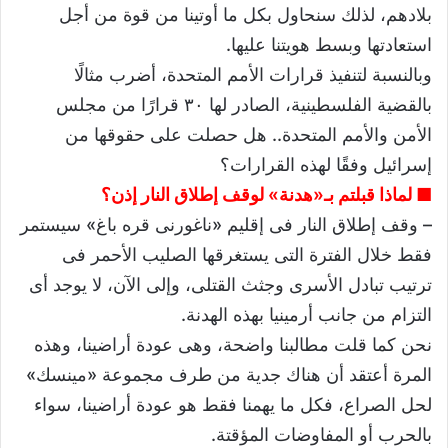
بلادهم، لذلك سنحاول بكل ما أوتينا من قوة من أجل
استعادتها وبسط هويتنا عليها.
وبالنسبة لتنفيذ قرارات الأمم المتحدة، أضرب مثالًا
بالقضية الفلسطينية، الصادر لها ٣٠ قرارًا من مجلس
الأمن والأمم المتحدة.. هل حصلت على حقوقها من
إسرائيل وفقًا لهذه القرارات؟
■ لماذا قبلتم بـ«هدنة» لوقف إطلاق النار إذن؟
– وقف إطلاق النار فى إقليم «ناغورنى قره باغ» سيستمر
فقط خلال الفترة التى يستغرقها الصليب الأحمر فى
ترتيب تبادل الأسرى وجثث القتلى، وإلى الآن، لا يوجد أى
التزام من جانب أرمينيا بهذه الهدنة.
نحن كما قلت مطالبنا واضحة، وهى عودة أراضينا، وهذه
المرة أعتقد أن هناك جدية من طرف مجموعة «مينسك»
لحل الصراع، فكل ما يهمنا فقط هو عودة أراضينا، سواء
بالحرب أو المفاوضات المؤقتة.