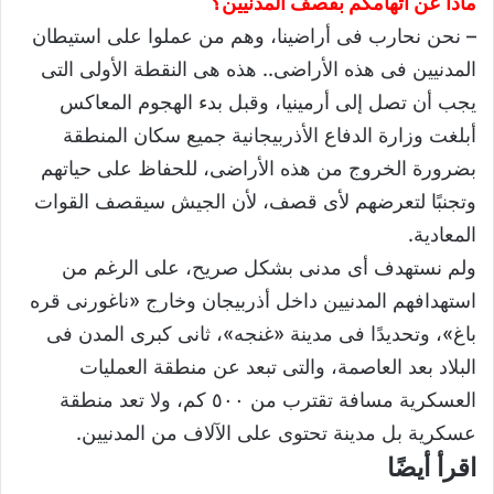
ماذا عن اتهامكم بقصف المدنيين؟
– نحن نحارب فى أراضينا، وهم من عملوا على استيطان
المدنيين فى هذه الأراضى.. هذه هى النقطة الأولى التى
يجب أن تصل إلى أرمينيا، وقبل بدء الهجوم المعاكس
أبلغت وزارة الدفاع الأذربيجانية جميع سكان المنطقة
بضرورة الخروج من هذه الأراضى، للحفاظ على حياتهم
وتجنبًا لتعرضهم لأى قصف، لأن الجيش سيقصف القوات
المعادية.
ولم نستهدف أى مدنى بشكل صريح، على الرغم من
استهدافهم المدنيين داخل أذربيجان وخارج «ناغورنى قره
باغ»، وتحديدًا فى مدينة «غنجه»، ثانى كبرى المدن فى
البلاد بعد العاصمة، والتى تبعد عن منطقة العمليات
العسكرية مسافة تقترب من ٥٠٠ كم، ولا تعد منطقة
عسكرية بل مدينة تحتوى على الآلاف من المدنيين.
اقرأ أيضًا