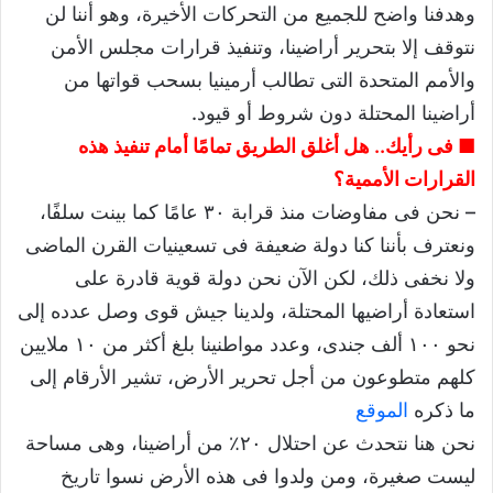
وهدفنا واضح للجميع من التحركات الأخيرة، وهو أننا لن
نتوقف إلا بتحرير أراضينا، وتنفيذ قرارات مجلس الأمن
والأمم المتحدة التى تطالب أرمينيا بسحب قواتها من
أراضينا المحتلة دون شروط أو قيود.
■ فى رأيك.. هل أغلق الطريق تمامًا أمام تنفيذ هذه
القرارات الأممية؟
– نحن فى مفاوضات منذ قرابة ٣٠ عامًا كما بينت سلفًا،
ونعترف بأننا كنا دولة ضعيفة فى تسعينيات القرن الماضى
ولا نخفى ذلك، لكن الآن نحن دولة قوية قادرة على
استعادة أراضيها المحتلة، ولدينا جيش قوى وصل عدده إلى
نحو ١٠٠ ألف جندى، وعدد مواطنينا بلغ أكثر من ١٠ ملايين
كلهم متطوعون من أجل تحرير الأرض، تشير الأرقام إلى
ما ذكره
الموقع
نحن هنا نتحدث عن احتلال ٢٠٪ من أراضينا، وهى مساحة
ليست صغيرة، ومن ولدوا فى هذه الأرض نسوا تاريخ