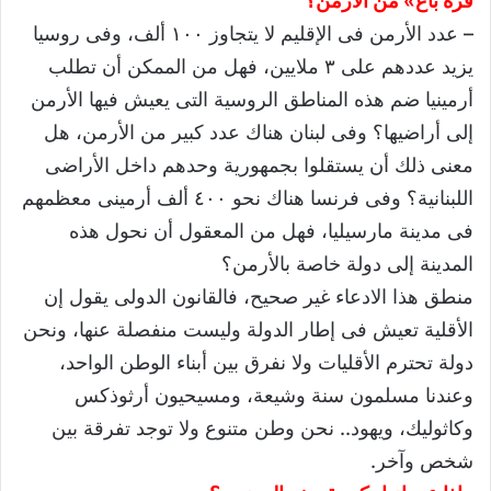
قره باغ» من الأرمن؟
– عدد الأرمن فى الإقليم لا يتجاوز ١٠٠ ألف، وفى روسيا
يزيد عددهم على ٣ ملايين، فهل من الممكن أن تطلب
أرمينيا ضم هذه المناطق الروسية التى يعيش فيها الأرمن
إلى أراضيها؟ وفى لبنان هناك عدد كبير من الأرمن، هل
معنى ذلك أن يستقلوا بجمهورية وحدهم داخل الأراضى
اللبنانية؟ وفى فرنسا هناك نحو ٤٠٠ ألف أرمينى معظمهم
فى مدينة مارسيليا، فهل من المعقول أن نحول هذه
المدينة إلى دولة خاصة بالأرمن؟
منطق هذا الادعاء غير صحيح، فالقانون الدولى يقول إن
الأقلية تعيش فى إطار الدولة وليست منفصلة عنها، ونحن
دولة تحترم الأقليات ولا نفرق بين أبناء الوطن الواحد،
وعندنا مسلمون سنة وشيعة، ومسيحيون أرثوذكس
وكاثوليك، ويهود.. نحن وطن متنوع ولا توجد تفرقة بين
شخص وآخر.