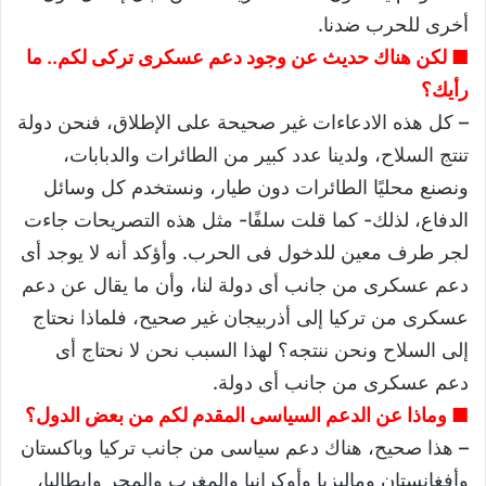
أخرى للحرب ضدنا.
■ لكن هناك حديث عن وجود دعم عسكرى تركى لكم.. ما
رأيك؟
– كل هذه الادعاءات غير صحيحة على الإطلاق، فنحن دولة
تنتج السلاح، ولدينا عدد كبير من الطائرات والدبابات،
ونصنع محليًا الطائرات دون طيار، ونستخدم كل وسائل
الدفاع، لذلك- كما قلت سلفًا- مثل هذه التصريحات جاءت
لجر طرف معين للدخول فى الحرب. وأؤكد أنه لا يوجد أى
دعم عسكرى من جانب أى دولة لنا، وأن ما يقال عن دعم
عسكرى من تركيا إلى أذربيجان غير صحيح، فلماذا نحتاج
إلى السلاح ونحن ننتجه؟ لهذا السبب نحن لا نحتاج أى
دعم عسكرى من جانب أى دولة.
■ وماذا عن الدعم السياسى المقدم لكم من بعض الدول؟
– هذا صحيح، هناك دعم سياسى من جانب تركيا وباكستان
وأفغانستان وماليزيا وأوكرانيا والمغرب والمجر وإيطاليا،