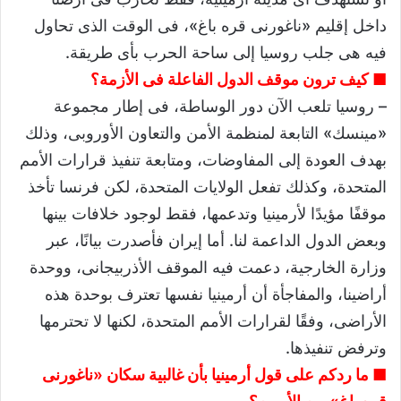
داخل إقليم «ناغورنى قره باغ»، فى الوقت الذى تحاول
فيه هى جلب روسيا إلى ساحة الحرب بأى طريقة.
■ كيف ترون موقف الدول الفاعلة فى الأزمة؟
– روسيا تلعب الآن دور الوساطة، فى إطار مجموعة
«مينسك» التابعة لمنظمة الأمن والتعاون الأوروبى، وذلك
بهدف العودة إلى المفاوضات، ومتابعة تنفيذ قرارات الأمم
المتحدة، وكذلك تفعل الولايات المتحدة، لكن فرنسا تأخذ
موقفًا مؤيدًا لأرمينيا وتدعمها، فقط لوجود خلافات بينها
وبعض الدول الداعمة لنا. أما إيران فأصدرت بيانًا، عبر
وزارة الخارجية، دعمت فيه الموقف الأذربيجانى، ووحدة
أراضينا، والمفاجأة أن أرمينيا نفسها تعترف بوحدة هذه
الأراضى، وفقًا لقرارات الأمم المتحدة، لكنها لا تحترمها
وترفض تنفيذها.
■ ما ردكم على قول أرمينيا بأن غالبية سكان «ناغورنى