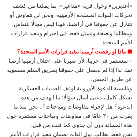
«أغديرين» وحول قرية «مداغيز»، بما يمكننا من كشف
تحركات القوات المسلحة الأرمينية، ونحن لن نتفاوض أو
نتنازل عن حقوقنا فى أراضينا، فهذا ليس مجالًا للنقاش،
ومطالبنا واضحة وتتمثل فقط فى احترام وتنفيذ قرارات
الأمم المتحدة.
■ ماذا لو رفضت أرمينيا تنفيذ قرارات الأمم المتحدة؟
– سنستمر فى حربنا، لأن صبرنا على احتلال أرمينيا أرضنا
نفد، لذا إذا لم نحصل على حقوقنا بطريق السلم سنسويه
عن طريق الجيش.
وبالنسبة للدعوة الأوروبية لوقف العمليات العسكرية
بشكل كامل، دعنى أسال سؤالًا: ما الهدف من هذه
الدعوة؟ هل لإجراء مفاوضات ومباحثات؟.. نحن منذ ما
يقرب من ٣٠ عامًا فى مفاوضات ومباحثات مستمرة حول
هذه المسألة دون أى جدوى كما قلت من قبل.
نحن فقط نطالب دول العالم بضمان تنفيذ قرارات الأمم