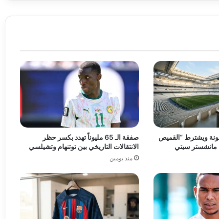
نة ويشترط “القميص
صفقة الـ 65 مليوناً تهدد بكسر حظر
 مانشستر سيتي
الانتقالات التاريخي بين توتنهام وتشيلسي
منذ يومين