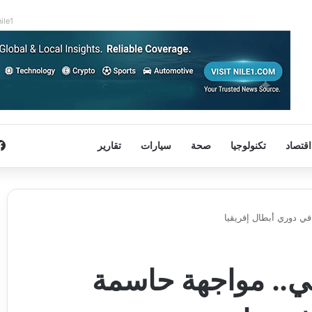
nile1
اقتصاد
تكنولوجيا
صحة
سيارات
تقارير
في دوري أبطال إفريقيا
ني.. مواجهة حاسمة