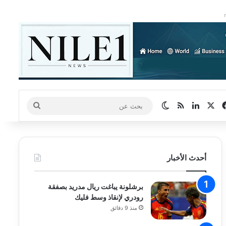
‫X
فيسبوك
لينكدإن
ملخص الموقع RSS
الوضع المظلم
بحث
عن
أحدث الأخبار
برشلونة يباغت ريال مدريد بصفقة
رودري لإنقاذ وسط فليك
منذ 9 دقائق