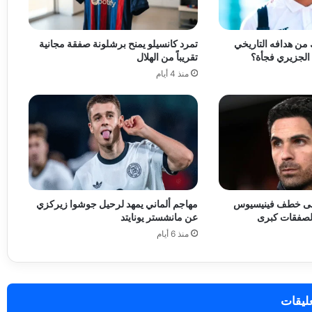
 من هدافه التاريخي
تمرد كانسيلو يمنح برشلونة صفقة مجانية
الجزيري فجأة؟
تقريباً من الهلال
منذ 4 أيام
لى خطف فينيسيوس
مهاجم ألماني يمهد لرحيل جوشوا زيركزي
ح لصفقات كبرى
عن مانشستر يونايتد
منذ 6 أيام
عليقات