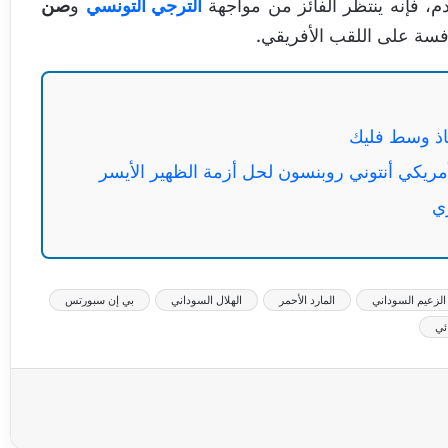
، فإنه ينتظر الفائز من مواجهة
الترجي التونسي
و
صن
فسة على اللقب الأفريقي.
قاذ وسط فليك
مريكي أنتوني روبنسون لحل أزمة الظهير الأيسر
ي
الزعيم السوداني
المارد الأحمر
الهلال السوداني
بي إن سبورتس
ئي
عة