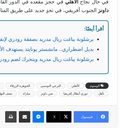
في حال نجاح
الأهلي
في حجز مقعده في الدور القادم
داونز
الجنوب أفريقي، في تحدٍ جديد على طريق المنا
أقرأ أيضًا:
برشلونة يباغت ريال مدريد بصفقة رودري لإن
بديل اضطراري.. مانشستر يونايتد يستهدف الأ
برشلونة يباغت ريال مدريد ويتحرك لضم رودر
الوسوم
الأهلي
الترجي التونسي
الجوهرة الزرقاء
تأهل
دوري أبطال إفريقيا
صن داونز
مباراة
نصف النها
ماسنجر
مشاركة عبر البريد
طبا
فيسبوك
‫X