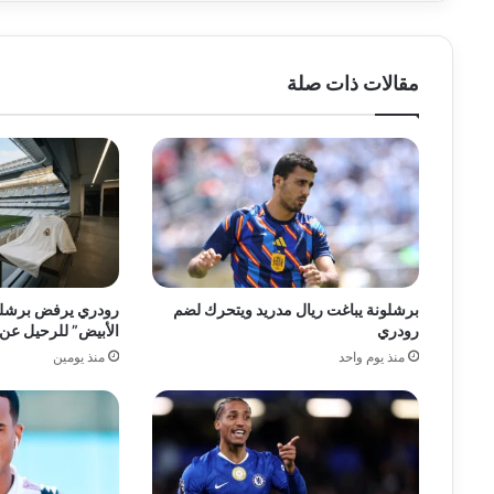
مقالات ذات صلة
برشلونة يباغت ريال مدريد ويتحرك لضم
رودري يرفض برشلو
رودري
الأبيض” للرحيل عن
منذ يوم واحد
منذ يومين