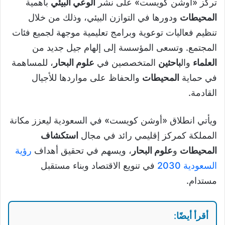
تركز «أوشن كويست» على نشر
الوعي البيئي
بأهمية
المحيطات
ودورها في التوازن البيئي، وذلك من خلال
تنظيم فعاليات توعوية وبرامج تعليمية موجهة لجميع فئات
المجتمع. وتسعى المؤسسة إلى إلهام جيل جديد من
العلماء
وال
باحثين
المتخصصين في
علوم البحار
، للمساهمة
في حماية
المحيطات
والحفاظ على مواردها للأجيال
القادمة.
ويأتي انطلاق «أوشن كويست» في السعودية ليعزز مكانة
المملكة كمركز إقليمي رائد في مجال
استكشاف
المحيطات
و
علوم البحار
، ويسهم في تحقيق أهداف
رؤية
السعودية 2030
في تنويع الاقتصاد وبناء مستقبل
مستدام.
أقرأ أيضًا: