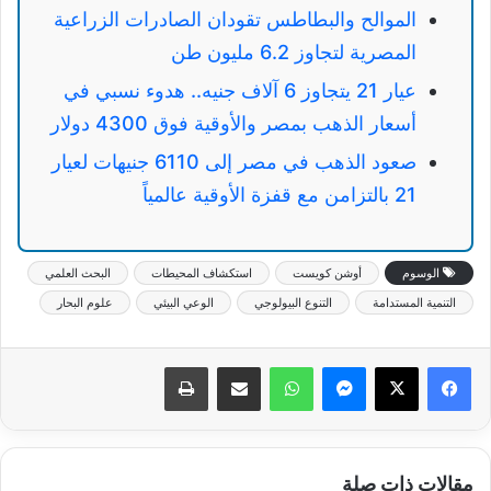
الموالح والبطاطس تقودان الصادرات الزراعية
المصرية لتجاوز 6.2 مليون طن
عيار 21 يتجاوز 6 آلاف جنيه.. هدوء نسبي في
أسعار الذهب بمصر والأوقية فوق 4300 دولار
صعود الذهب في مصر إلى 6110 جنيهات لعيار
21 بالتزامن مع قفزة الأوقية عالمياً
الوسوم
أوشن كويست
استكشاف المحيطات
البحث العلمي
التنمية المستدامة
التنوع البيولوجي
الوعي البيئي
علوم البحار
ماسنجر
واتساب
مشاركة عبر البريد
طباعة
مقالات ذات صلة