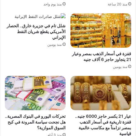
منذ 20 ساعة
منذ يوم واحد
شلل تام في جزيرة خارق.. الحصار
الأمريكي يقطع شريان النفط
الإيراني
منذ يومين
قفزة في أسعار الذهب بمصر وعيار
21 يتجاوز حاجز 6 آلاف جنيه
منذ يومين
عيار 21 يكسر حاجز 6000 جنيه..
تحركات اليورو في البنوك المصرية..
قفزة تاريخية في أسعار الذهب
هل نجحت سياسة المرونة في كبح
بمصر تزامناً مع مكاسب عالمية
السوق الموازية؟
قياسية
منذ 3 أيام