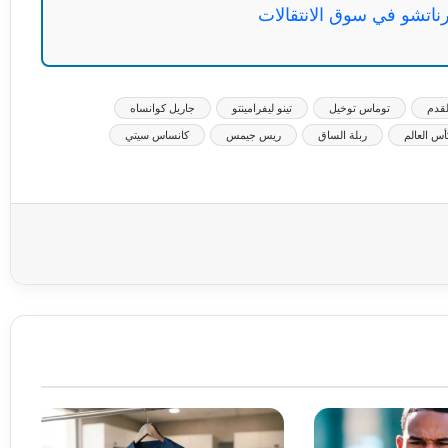
لقدم
توماس توخيل
تينو ليفرامينتو
جاريل كوانساه
أس العالم
ربلة الساق
ريس جيمس
كانساس سيتي
عة