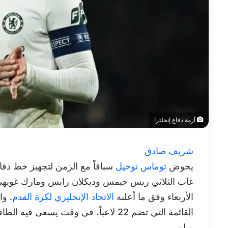
أزمة دفاع إنجلترا
شريف صادق
يخوض
توماس توخيل
سباقاً مع الزمن لتجهيز خط دفا
غاب الثلاثي ريس جيمس وديكلان رايس ومارك غويهي 
الأربعاء وفق ما أعلنه
الاتحاد الإنجليزي لكرة القدم
. وا
القائمة التي تضم 22 لاعباً، في وقت يسع
ميامي.