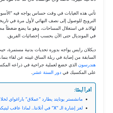
تأتي هذه الغيابات في وقت حساس يواجه فيه “الأسود ا
النرويج للوصول إلى نصف النهائي لأول مرة في تاريخه
لهالاند في استغلال المساحات، وهو ما يضع ضغطاً مضا
في المونديال حتى الآن بحسب إحصائيات الفريق.
السابقة من إصابة في ربلة الساق غيبته عن لقاء بنما، و
هندرسون
الذي خضع لعملية جراحية في ذراعه المكسورة
على المكسيك في
دور الستة عشر
.
أقرأ أيضًا:
مانشستر يونايتد يطارد “عملاق” باراغواي لخلافة
لغز إشارة الـ “X” في أتلانتا.. لماذا عاقب ليتيكسير حسام حسن ببروتوكول فينيسيوس؟