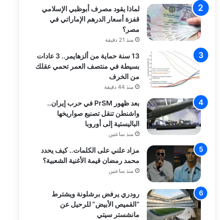
لماذا يقود مصرف أبوظبي الإسلامي
قفزة أسعار الدرهم الإماراتي في
مصر؟
منذ 21 دقيقة
13 سنة حماية من ألزهايمر.. 3 عادات
بسيطة في منتصف العمر تحمي عقلك
من الخرف
منذ 44 دقيقة
بعد ظهور PrSM في حرب إيران..
واشنطن تنقل تصنيع صواريخها
الباليستية إلى أوروبا
منذ ساعتين
مزاد علني على الكلمات.. كيف يحدد
محمد رمضان قيمة الأغنية الشعبية؟
منذ ساعتين
رودري يرفض برشلونة ويشترط
“القميص الأبيض” للرحيل عن
مانشستر سيتي