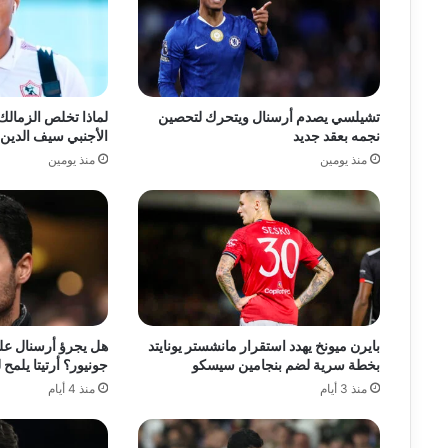
تشيلسي يصدم أرسنال ويتحرك لتحصين
لماذا تخلص الزمالك
نجمه بعقد جديد
الأجنبي سيف الدين 
منذ يومين
منذ يومين
بايرن ميونخ يهدد استقرار مانشستر يونايتد
هل يجرؤ أرسنال ع
بخطة سرية لضم بنجامين سيسكو
جونيور؟ أرتيتا يلم
منذ 3 أيام
منذ 4 أيام