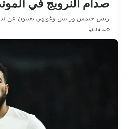
صدام النرويج في الموند
ريس جيمس ورايس وغويهي يغيبون عن تدريب
منذ 4 أسابيع