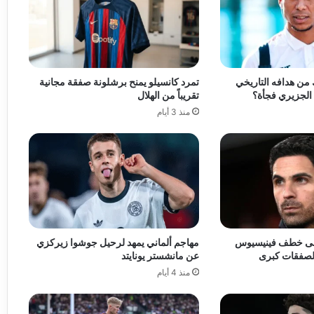
 من هدافه التاريخي
تمرد كانسيلو يمنح برشلونة صفقة مجانية
الجزيري فجأة؟
تقريباً من الهلال
منذ 3 أيام
لى خطف فينيسيوس
مهاجم ألماني يمهد لرحيل جوشوا زيركزي
ح لصفقات كبرى
عن مانشستر يونايتد
منذ 4 أيام