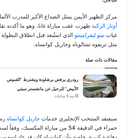
مركز الظهير الأيمن يمثل الصداع الأكبر للمدرب الأ
أوتار الركبة
ظهرت عقب مباراة غانا، وهو ما أكدته تق
غياب
تينو ليفرامينتو
الذي استُبعد قبل انطلاق البطولة 
مثل تريفوه تشالوباه وجاريل كوانساه.
مقالات ذات صلة
رودري يرفض برشلونة ويشترط “القميص
الأبيض” للرحيل عن مانشستر سيتي
منذ 5 ساعات
سيفتقد المنتخب الإنجليزي خدمات
جاريل كوانساه
رسم
حمراء في الدقيقة 54 من مباراة المكسيك، وفقاً لسجلات الانضباط في
دفاعية كبيرة، خاصة وأن كوانساه كان قد عاد لتوه من