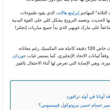
لثلاثة” المهاجم
إيرلينغ هالاند
، الذي يقود طموحات
ا الحديث. وتعتمد النرويج بشكل كلي على القوة البدنية
عفاً على مارك غويهي الذي بدأ جميع مباريات إنجلترا
ديكلان رايس يواجه بدوره تحديات بدنية مستمرة، حيث خاض 120 دقيقة كاملة ضد المكسيك رغم معاناته
فقاً لبيانات الاتحاد الإنجليزي. كما يستمر غياب
جوردان
، وهي الإصابة التي تعرض لها أثناء الاحتفال بالفوز
 أونانا في أولد ترافورد