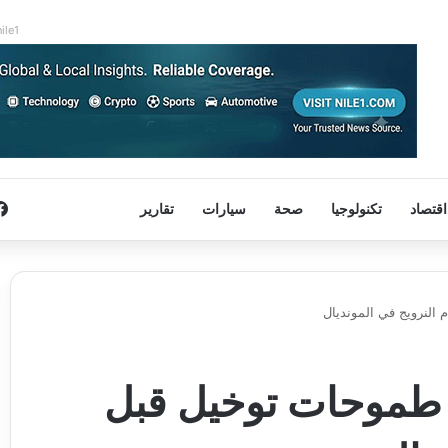
nile1
اقتصاد
تكنولوجيا
صحة
سيارات
تقارير
النرويج في المونديال
د طموحات توخيل قبل