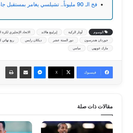
فخ الـ 90 مليوناً.. تشيلسي يغامر بمستقبل جارناتشو في سوق الانتقالات
الوسوم
أوتار الركبة
إيرلينغ هالاند
الاتحاد الإنجليزي لكرة ا
جوردان هندرسون
دور الستة عشر
ديكلان رايس
ربع نهائي ك
مارك غويهي
ميامي
ماسنجر
مشاركة عبر البريد
طبا
فيسبوك
‫X
مقالات ذات صلة